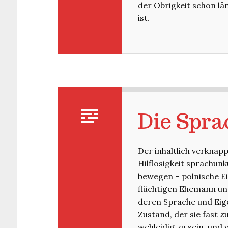
der Obrigkeit schon län
ist.
Die Spra
Der inhaltlich verknap
Hilflosigkeit sprachun
bewegen – polnische E
flüchtigen Ehemann und
deren Sprache und Eige
Zustand, der sie fast z
wehleidig zu sein, und 