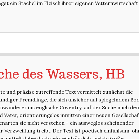
gst ein Stachel im Fleisch ihrer eigenen Vetternwirtschaft
che des Wassers, HB
pte und präzise zutreffende Text vermittelt zunächst die
kundiger Fremdlinge, die sich unsicher auf spiegelndem Bo
inwanderer ins englische Coventry, auf der Suche nach de
 Vater, orientierungslos inmitten einer neuen Gesellschaf
narten sie nicht verstehen – ein ausweglos scheinender
ur Verzweiflung treibt. Der Text ist poetisch einfühlsam, o
vermittelt dabei doch sehr eindrücklich, welch große