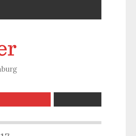
er
nburg
17