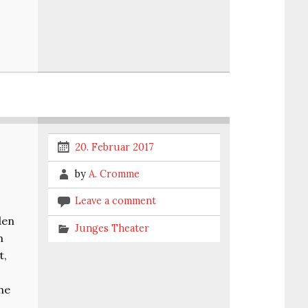
20. Februar 2017
by
A. Cromme
Leave a comment
den
Junges Theater
m
t,
hne